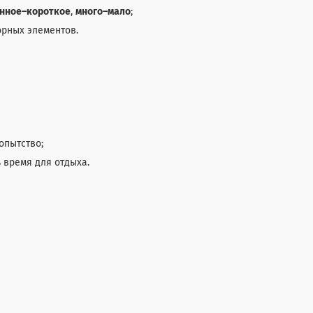
нное–короткое
,
много–мало
;
рных элементов.
опытство;
 время для отдыха.