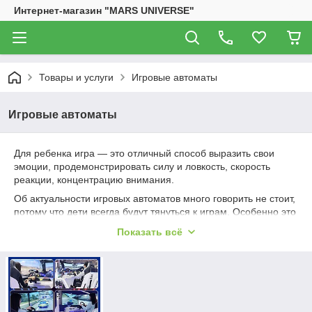
Интернет-магазин "MARS UNIVERSE"
Товары и услуги
Игровые автоматы
Игровые автоматы
Для ребенка игра — это отличный способ выразить свои
эмоции, продемонстрировать силу и ловкость, скорость
реакции, концентрацию внимания.
Об актуальности игровых автоматов много говорить не стоит,
потому что дети всегда будут тянуться к играм. Особенно это
выражается в том, чего в домашних условиях они себе
Показать всё
позволить не могут. Если обычные игрушки или видеоигры на
компьютере малышам уже приелись, то специальное
оборудование, предназначенное для игры «здесь и сейчас»,
манит их как никогда.
Родители, проходя мимо игровых автоматов, в 70% случаев
не могут отказать в просьбе сыграть, а иногда и сами не