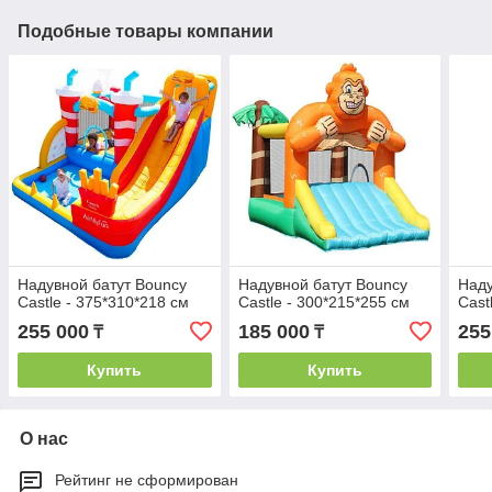
Подобные товары компании
Надувной батут Bouncy
Надувной батут Bouncy
Наду
Castle - 375*310*218 см
Castle - 300*215*255 см
Cast
255 000
185 000
255
₸
₸
Купить
Купить
О нас
Рейтинг не сформирован