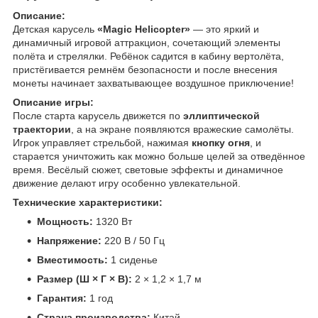
Описание:
Детская карусель
«Magic Helicopter»
— это яркий и
динамичный игровой аттракцион, сочетающий элементы
полёта и стрелялки. Ребёнок садится в кабину вертолёта,
пристёгивается ремнём безопасности и после внесения
монеты начинает захватывающее воздушное приключение!
Описание игры:
После старта карусель движется по
эллиптической
траектории
, а на экране появляются вражеские самолёты.
Игрок управляет стрельбой, нажимая
кнопку огня
, и
старается уничтожить как можно больше целей за отведённое
время. Весёлый сюжет, световые эффекты и динамичное
движение делают игру особенно увлекательной.
Технические характеристики:
Мощность:
1320 Вт
Напряжение:
220 В / 50 Гц
Вместимость:
1 сиденье
Размер (Ш × Г × В):
2 × 1,2 × 1,7 м
Гарантия:
1 год
Страна производства:
Китай