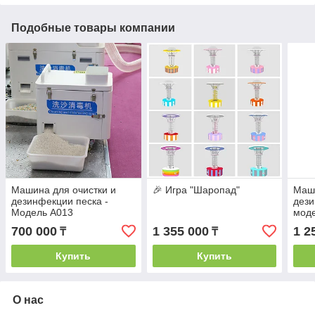
Подобные товары компании
Машина для очистки и
🎉 Игра "Шаропад"
Маши
дезинфекции песка -
дези
Модель A013
мод
700 000
1 355 000
1 2
₸
₸
Купить
Купить
О нас