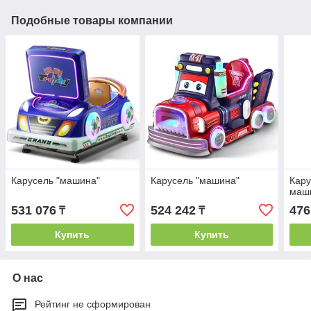
Подобные товары компании
Карусель "машина"
Карусель "машина"
Кару
маш
531 076
524 242
476
₸
₸
Купить
Купить
О нас
Рейтинг не сформирован