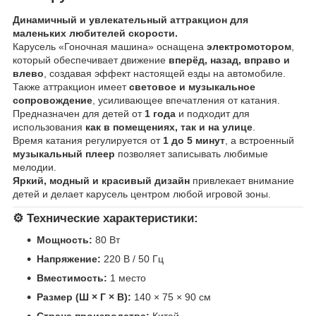
Динамичный и увлекательный аттракцион для
маленьких любителей скорости.
Карусель «Гоночная машина» оснащена
электромотором
,
который обеспечивает движение
вперёд, назад, вправо и
влево
, создавая эффект настоящей езды на автомобиле.
Также аттракцион имеет
световое и музыкальное
сопровождение
, усиливающее впечатления от катания.
Предназначен для детей от
1 года
и подходит для
использования
как в помещениях, так и на улице
.
Время катания регулируется от
1 до 5 минут
, а встроенный
музыкальный плеер
позволяет записывать любимые
мелодии.
Яркий, модный и красивый дизайн
привлекает внимание
детей и делает карусель центром любой игровой зоны.
⚙️ Технические характеристики:
Мощность:
80 Вт
Напряжение:
220 В / 50 Гц
Вместимость:
1 место
Размер (Ш × Г × В):
140 × 75 × 90 см