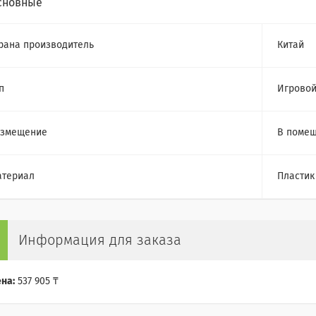
сновные
рана производитель
Китай
п
Игровой
азмещение
В помещ
атериал
Пластик
Информация для заказа
на:
537 905 ₸