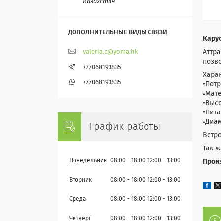
Казахстан
Карус
Аттра
valeria.c@yoma.hk
позв
+77068193835
Харак
+77068193835
▫️По
▫️Ма
▫️Выс
▫️Пи
▫️Диа
График работы
Встро
Так ж
Понедельник
08:00
18:00
12:00
13:00
Произ
Вторник
08:00
18:00
12:00
13:00
Среда
08:00
18:00
12:00
13:00
Четверг
08:00
18:00
12:00
13:00