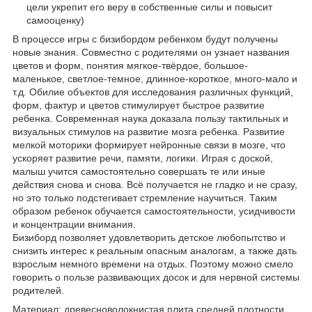
цели укрепит его веру в собственные силы и повысит
самооценку)
В процессе игры с бизибордом ребенком будут получены
новые знания. Совместно с родителями он узнает названия
цветов и форм, понятия мягкое-твёрдое, большое-
маленькое, светлое-темное, длинное-короткое, много-мало и
т.д. Обилие объектов для исследования различных функций,
форм, фактур и цветов стимулирует быстрое развитие
ребенка. Современная наука доказала пользу тактильных и
визуальных стимулов на развитие мозга ребенка. Развитие
мелкой моторики формирует нейронные связи в мозге, что
ускоряет развитие речи, памяти, логики. Играя с доской,
малыш учится самостоятельно совершать те или иные
действия снова и снова. Всё получается не гладко и не сразу,
но это только подстегивает стремление научиться. Таким
образом ребенок обучается самостоятельности, усидчивости
и концентрации внимания.
Бизиборд позволяет удовлетворить детское любопытство и
снизить интерес к реальным опасным аналогам, а также дать
взрослым немного времени на отдых. Поэтому можно смело
говорить о пользе развивающих досок и для нервной системы
родителей.
Материал: древесноволокнистая плита средней плотности