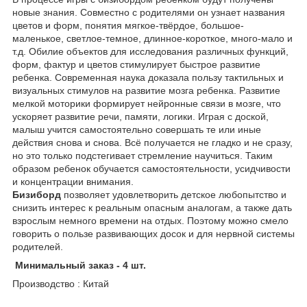
новые знания. Совместно с родителями он узнает названия
цветов и форм, понятия мягкое-твёрдое, большое-
маленькое, светлое-темное, длинное-короткое, много-мало и
т.д. Обилие объектов для исследования различных функций,
форм, фактур и цветов стимулирует быстрое развитие
ребенка. Современная наука доказала пользу тактильных и
визуальных стимулов на развитие мозга ребенка. Развитие
мелкой моторики формирует нейронные связи в мозге, что
ускоряет развитие речи, памяти, логики. Играя с доской,
малыш учится самостоятельно совершать те или иные
действия снова и снова. Всё получается не гладко и не сразу,
но это только подстегивает стремление научиться. Таким
образом ребенок обучается самостоятельности, усидчивости
и концентрации внимания.
Бизиборд
позволяет удовлетворить детское любопытство и
снизить интерес к реальным опасным аналогам, а также дать
взрослым немного времени на отдых. Поэтому можно смело
говорить о пользе развивающих досок и для нервной системы
родителей.
Минимальный заказ - 4 шт.
Производство : Китай