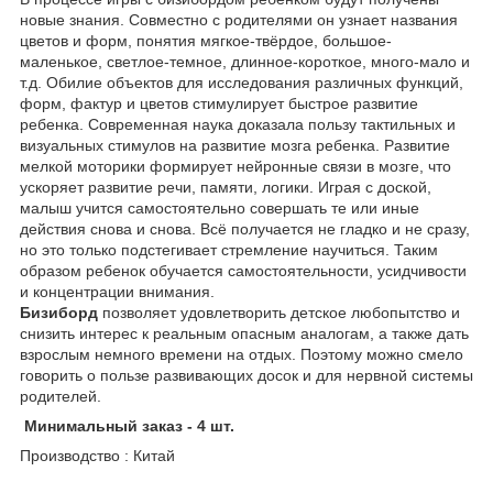
новые знания. Совместно с родителями он узнает названия
цветов и форм, понятия мягкое-твёрдое, большое-
маленькое, светлое-темное, длинное-короткое, много-мало и
т.д. Обилие объектов для исследования различных функций,
форм, фактур и цветов стимулирует быстрое развитие
ребенка. Современная наука доказала пользу тактильных и
визуальных стимулов на развитие мозга ребенка. Развитие
мелкой моторики формирует нейронные связи в мозге, что
ускоряет развитие речи, памяти, логики. Играя с доской,
малыш учится самостоятельно совершать те или иные
действия снова и снова. Всё получается не гладко и не сразу,
но это только подстегивает стремление научиться. Таким
образом ребенок обучается самостоятельности, усидчивости
и концентрации внимания.
Бизиборд
позволяет удовлетворить детское любопытство и
снизить интерес к реальным опасным аналогам, а также дать
взрослым немного времени на отдых. Поэтому можно смело
говорить о пользе развивающих досок и для нервной системы
родителей.
Минимальный заказ - 4 шт.
Производство : Китай