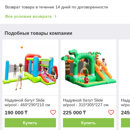
Возврат товара в течение 14 дней по договоренности
Все условия возврата
Подобные товары компании
Надувной батут Slide
Надувной батут Slide
Наду
w/pool - 460*290*210 см
w/pool - 315*305*227 см
w/po
190 000
225 000
245
₸
₸
Купить
Купить