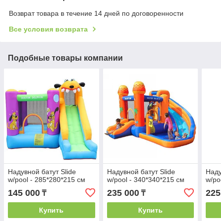
Возврат товара в течение 14 дней по договоренности
Все условия возврата
Подобные товары компании
Надувной батут Slide
Надувной батут Slide
Наду
w/pool - 285*280*215 см
w/pool - 340*340*215​​​​​​​ см
w/po
145 000
235 000
225
₸
₸
Купить
Купить