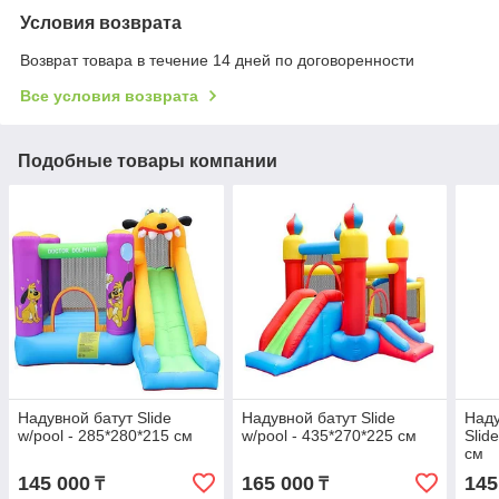
Условия возврата
Возврат товара в течение 14 дней по договоренности
Все условия возврата
Подобные товары компании
Надувной батут Slide
Надувной батут Slide
Наду
w/pool - 285*280*215 см
w/pool - 435*270*225​​​​​​​ см
Slid
см
145 000
165 000
145
₸
₸