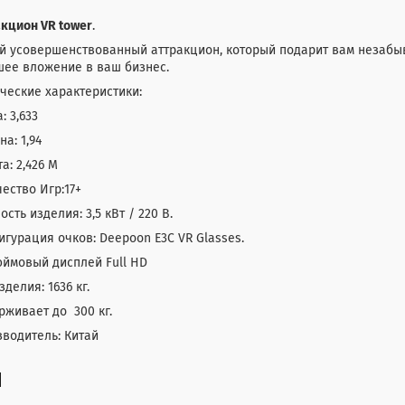
кцион VR tower
.
й усовершенствованный аттракцион, который подарит вам незаб
шее вложение в ваш бизнес.
ческие характеристики:
: 3,633
а: 1,94
а: 2,426 M
ество Игр:17+
сть изделия: 3,5 кВт / 220 В.
гурация очков: Deepoon E3C VR Glasses.
юймовый дисплей Full HD
зделия: 1636 кг.
живает до 300 кг.
водитель: Китай