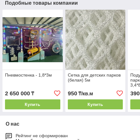
Подобные товары компании
Пневмостенка - 1,8*3м
Сетка для детских парков
Поду
(белая) 5м
парк
3,4*
2 650 000
950
390
₸
₸/кв.м
Купить
Купить
О нас
Рейтинг не сформирован