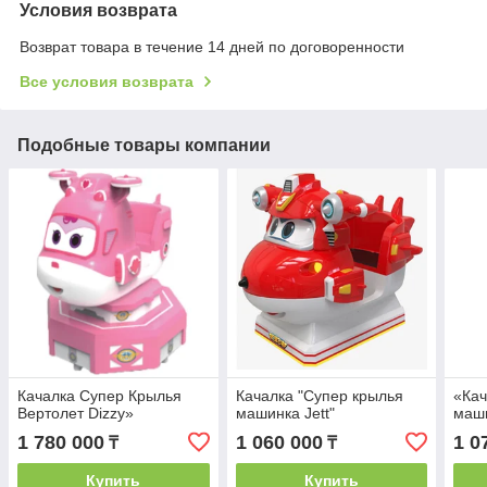
Условия возврата
Возврат товара в течение 14 дней по договоренности
Все условия возврата
Подобные товары компании
Качалка Супер Крылья
Качалка "Супер крылья
«Кач
Вертолет Dizzy»
машинка Jett"
маши
1 780 000
1 060 000
1 0
₸
₸
Купить
Купить