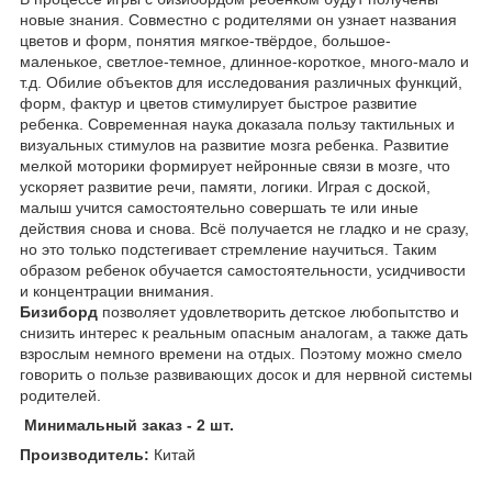
новые знания. Совместно с родителями он узнает названия
цветов и форм, понятия мягкое-твёрдое, большое-
маленькое, светлое-темное, длинное-короткое, много-мало и
т.д. Обилие объектов для исследования различных функций,
форм, фактур и цветов стимулирует быстрое развитие
ребенка. Современная наука доказала пользу тактильных и
визуальных стимулов на развитие мозга ребенка. Развитие
мелкой моторики формирует нейронные связи в мозге, что
ускоряет развитие речи, памяти, логики. Играя с доской,
малыш учится самостоятельно совершать те или иные
действия снова и снова. Всё получается не гладко и не сразу,
но это только подстегивает стремление научиться. Таким
образом ребенок обучается самостоятельности, усидчивости
и концентрации внимания.
Бизиборд
позволяет удовлетворить детское любопытство и
снизить интерес к реальным опасным аналогам, а также дать
взрослым немного времени на отдых. Поэтому можно смело
говорить о пользе развивающих досок и для нервной системы
родителей.
Минимальный заказ - 2 шт.
Производитель:
Китай