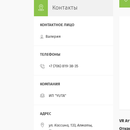
Контакты
Валерия
+7 (706) 819-38-35
ИП "YUTA"
VR А
ул. Кассина, 133, Алматы,
Откр