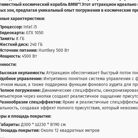
тиместный космический корабль BMW"! Этот аттракцион идеально 
ых зон, предлагая уникальный опыт погружения в космические п
вные характеристики:
Процессор:
Intel i5
Видеокарта:
GTX 1050
Память:
8 ГБ
Жесткий диск:
240 ГБ
Источник питания:
Huntkey 500 Вт
Мощность:
4500 Вт
енности:
Высокая окупаемость:
Аттракцион обеспечивает быстрый поток по
Удобное управление:
Интуитивно понятная система управления с 
лчком мыши, а также поддержка функции фонового аудита для пр
Полное погружение:
Динамические спецэффекты, синхронизированн
мпьютером через кнопки создают реалистичное ощущение присут
Разнообразие спецэффектов:
Яркие и реалистичные спецэффекты
альность, создавая эффект полного присутствия, который невозмо
еры и площадь покрытия:
Габариты:
Д300 * Ш230 * В190 см
Площадь покрытия:
Около 12 квадратных метров