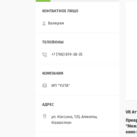
Валерия
+7 (706) 819-38-35
ИП "YUTA"
VR А
ул. Кассина, 133, Алматы,
Прев
Казахстан
"Меж
кино