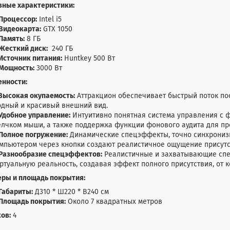
вные характеристики:
Процессор:
Intel i5
Видеокарта:
GTX 1050
Память:
8 ГБ
Жесткий диск:
240 ГБ
Источник питания:
Huntkey 500 Вт
Мощность:
3000 Вт
енности:
Высокая окупаемость:
Аттракцион обеспечивает быстрый поток пос
дный и красивый внешний вид.
Удобное управление:
Интуитивно понятная система управления с 
лчком мыши, а также поддержка функции фонового аудита для пр
Полное погружение:
Динамические спецэффекты, точно синхронизи
мпьютером через кнопки создают реалистичное ощущение присут
Разнообразие спецэффектов:
Реалистичные и захватывающие спе
ртуальную реальность, создавая эффект полного присутствия, от 
еры и площадь покрытия:
Габариты:
Д310 * Ш220 * В240 см
Площадь покрытия:
Около 7 квадратных метров
ов:
4