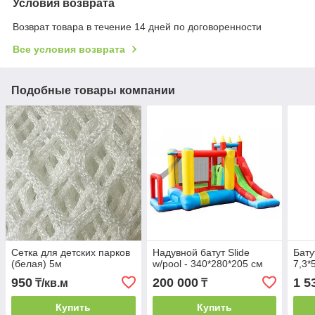
Условия возврата
Возврат товара в течение 14 дней по договоренности
Все условия возврата
Подобные товары компании
Сетка для детских парков
Надувной батут Slide
Бату
(белая) 5м
w/pool - 340*280*205​​​​​​​ см
7,3*
950
200 000
1 5
₸/кв.м
₸
Купить
Купить