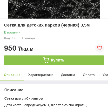
Сетка для детских парков (черная) 3,5м
В наличии
Код: 1F
Розница
950
₸/кв.м
Купить
Описание
Характеристики
Доставка
Оплата
Усл
Описание
Сетка для лабиринтов
Дети часто непредсказуемы, любят активно играть ,