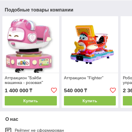
Подобные товары компании
Аттракцион "Бэйби
Аттракцион "Fighter"
Робо
машинка - розовая"
упр
1 400 000
540 000
2 3
₸
₸
Купить
Купить
О нас
Рейтинг не сформирован