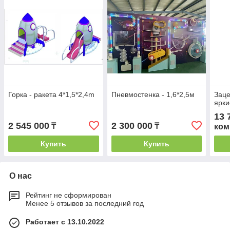
Горка - ракета 4*1,5*2,4m
Пневмостенка - 1,6*2,5м
Заце
ярк
13 
2 545 000
2 300 000
₸
₸
ком
Купить
Купить
О нас
Рейтинг не сформирован
Менее 5 отзывов за последний год
Работает с 13.10.2022